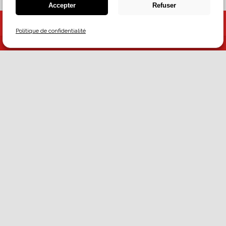
Accepter
Refuser
Retour en haut
Politique de confidentialité
Pour nous connaître
Histoire
À propos de nous
Nous contacter
Carrières
Découvrez nos services
Distributeur
Accès client
Magasin d'escompte
Demande de commandite
Magasinez en ligne